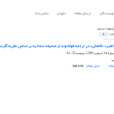
نویسندگان
ارسال مقاله
داوران
تماس با ما
ژه‌ها =
حذف
ات:
1
هبرد «کاهش» در ترجمه فولادوند از صحیفه سجادیه بر اساس نظریه گار
35-61
ی
اله
اصل مقاله
560.53 K