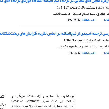
رکرد تقابل های معنایی در ترجمه نهج البلاغه (مطالعه موردی ترجمه های 
157-184
 مظفری، سید مهدی مسبوق، مرتضی قائمی
اله
اصل مقاله
1021.04 K
رسی ترجمه شهیدی از نهج‌البلاغه بر اساس نظریه «گرایش‌های ریخت‌شکنانه»
99-120
شاد، سید مهدی مسبوق، مقصود بخشش
اله
اصل مقاله
713.87 K
اشت
این نشریه با دسترسی آزاد منتشر می‌شود و
مقالات آن تحت مجوز Creative Commons
برای 
Attribution-NonCommercial 4.0 International
مشتر