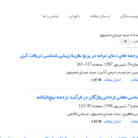
نویسندگان
ارسال مقاله
داوران
تماس با ما
ده =
سید مهدی مسبوق
ات:
4
جمه های دعای عرفه در پرتو نظریۀ زیبایی شناسی دریافت آیزر
137-161
یبی، مرضیه رحیمی آذین، سید مهدی مسبوق
اله
اصل مقاله
1.07 M
اسی معانی ارجاعی واژگان در فرآیند ترجمه نهج‌البلاغه
95-123
 مظفری، سید مهدی مسبوق، مرتضی قائمی
اله
اصل مقاله
1.03 M